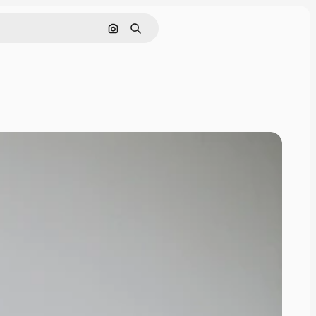
Поиск по изображению
Поиск