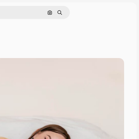
Поиск по изображению
Поиск