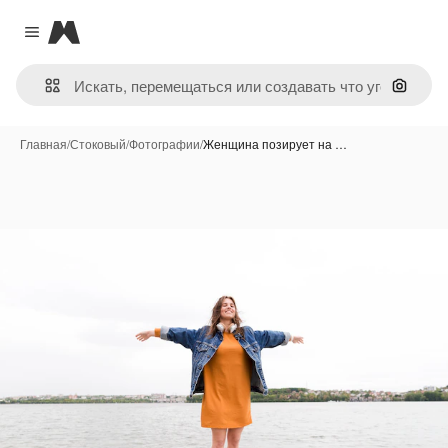
Magnific
Close menu
Поиск 
Главная
/
Стоковый
/
Фотографии
/
Женщина позирует на …