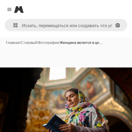
Magnific
Close menu
Поиск 
Главная
/
Стоковый
/
Фотографии
/
Женщина молится в це…