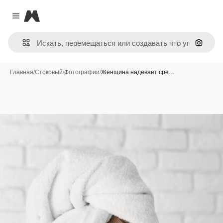
Magnific
Close menu
Поиск 
Главная
/
Стоковый
/
Фотографии
/
Женщина надевает сре…