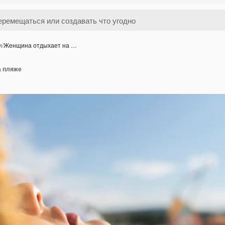
и
/
Женщина отдыхает на …
а пляже