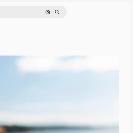
Поиск по изображению
Поиск