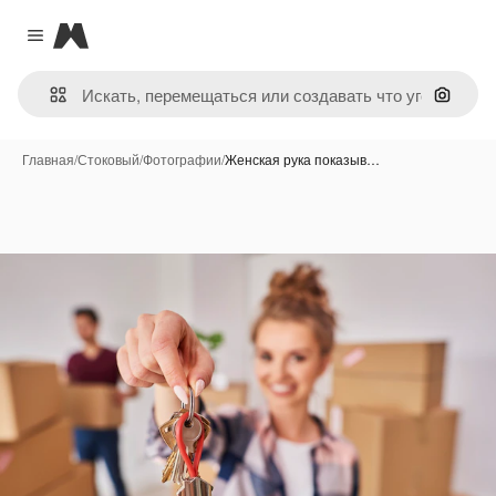
Magnific
Close menu
Поиск 
Главная
/
Стоковый
/
Фотографии
/
Женская рука показыв…