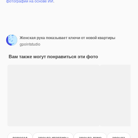
фотографий на основе ИИ
.
Женская рука показывает ключи от новой квартиры
gpointstudio
Вам также могут понравиться эти фото
переезд
аренда квартиры
аренда дома
аренда
п