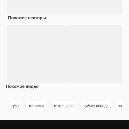
Похожие векторы
Похожие видео
Premium
Premium
Сгенерировано с помощью ИИ
Premium
Premium
Сгенериров
губы
женщина
отвращение
губная помада
красн