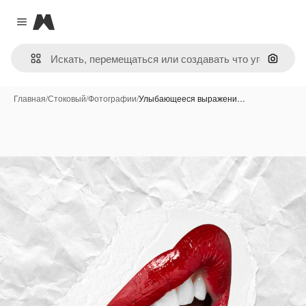
Magnific
Close menu
Поиск 
Главная
/
Стоковый
/
Фотографии
/
Улыбающееся выражени…