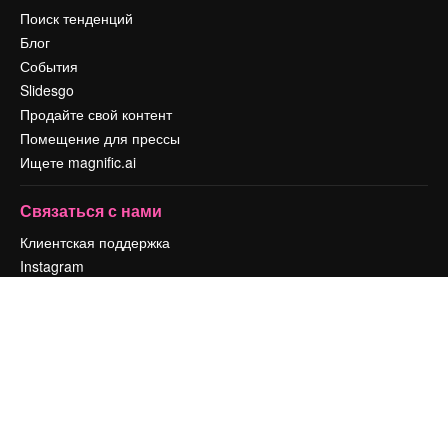
Поиск тенденций
Блог
События
Slidesgo
Продайте свой контент
Помещение для прессы
Ищете magnific.ai
Связаться с нами
Клиентская поддержка
Instagram
YouTube
LinkedIn
TikTok
Discord
X
Reddit