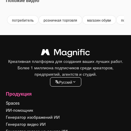
Похожие видео
Premium
Premium
Premium
Premium
потребитель
розничная торговля
магазин обуви
покуп
Креативная платформа для создания ваших лучших работ.
Более 1 миллиона подписчиков среди креаторов,
предприятий, агентств и студий.
Pусский
Продукция
Spaces
ИИ-помощник
Генератор изображений ИИ
Генератор видео ИИ