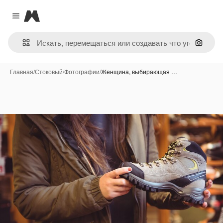
Magnific
Close menu
Поиск 
Главная
/
Стоковый
/
Фотографии
/
Женщина, выбирающая …