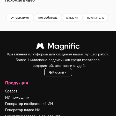
Premium
Premium
Premium
Premium
супермаркет
потребитель
магазин
покупатель
ро
Креативная платформа для создания ваших лучших работ.
Более 1 миллиона подписчиков среди креаторов,
предприятий, агентств и студий.
Pусский
Продукция
Spaces
ИИ-помощник
Генератор изображений ИИ
Генератор видео ИИ
Генератор голоса на основе ИИ