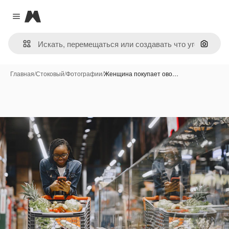
Magnific
Close menu
Поиск 
Главная
/
Стоковый
/
Фотографии
/
Женщина покупает ово…