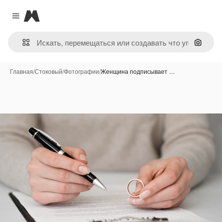
Magnific
Close menu
Поиск 
Главная
/
Стоковый
/
Фотографии
/
Женщина подписывает …