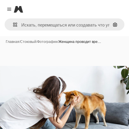
Magnific
Close menu
Поиск 
Главная
/
Стоковый
/
Фотографии
/
Женщина проводит вре…