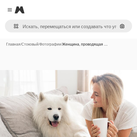
Magnific
Close menu
Поиск 
Главная
/
Стоковый
/
Фотографии
/
Женщина, проводящая …