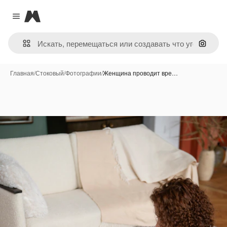
Magnific
Close menu
Поиск 
Главная
/
Стоковый
/
Фотографии
/
Женщина проводит вре…