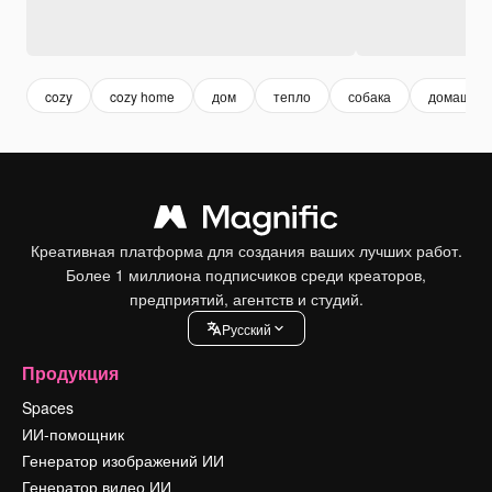
cozy
cozy home
дом
тепло
собака
домашние
Креативная платформа для создания ваших лучших работ.
Более 1 миллиона подписчиков среди креаторов,
предприятий, агентств и студий.
Pусский
Продукция
Spaces
ИИ-помощник
Генератор изображений ИИ
Генератор видео ИИ