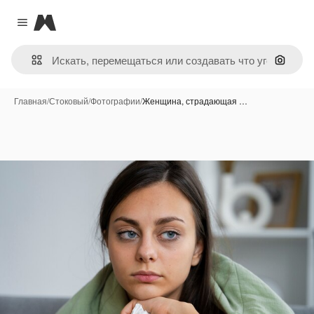
Magnific
Close menu
Поиск 
Главная
/
Стоковый
/
Фотографии
/
Женщина, страдающая …