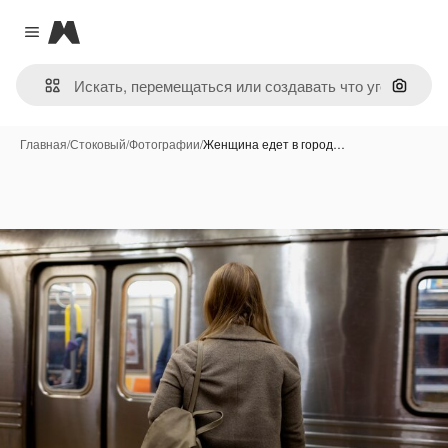
Magnific
Close menu
Поиск 
Главная
/
Стоковый
/
Фотографии
/
Женщина едет в город…