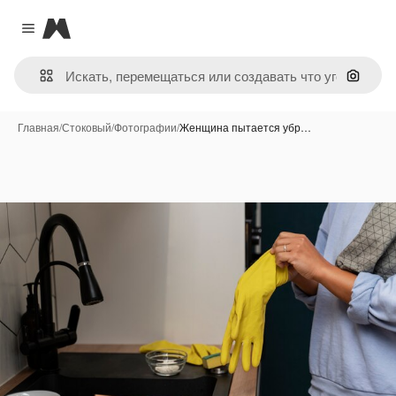
Magnific
Close menu
Поиск 
Главная
/
Стоковый
/
Фотографии
/
Женщина пытается убр…