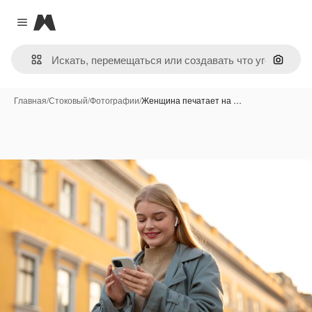
Magnific
Close menu
Поиск 
Главная
/
Стоковый
/
Фотографии
/
Женщина печатает на …