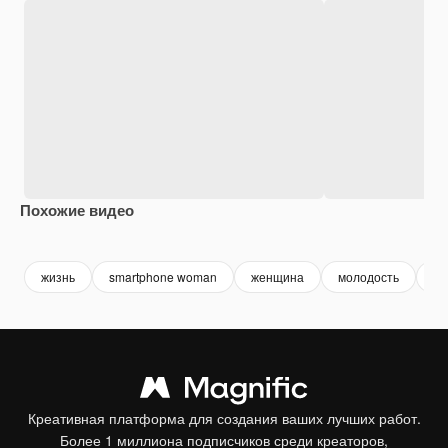
Похожие видео
Premium
Premium
Premium
Premium
жизнь
smartphone woman
женщина
молодость
см
Креативная платформа для создания ваших лучших работ.
Более 1 миллиона подписчиков среди креаторов,