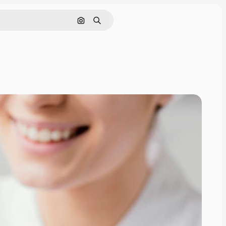
Поиск по изображению
Поиск