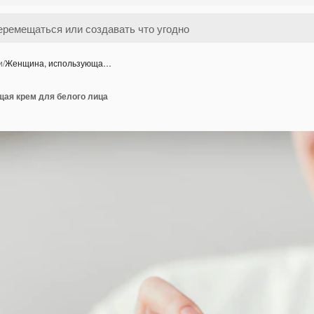
и
/
Женщина, использующа…
ая крем для белого лица