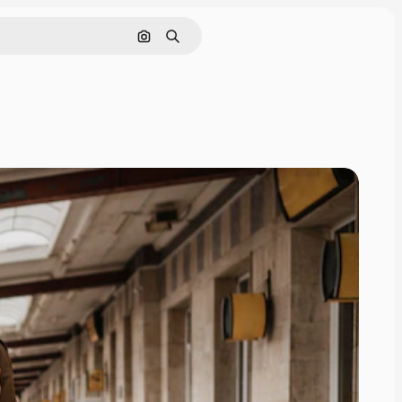
Поиск по изображению
Поиск