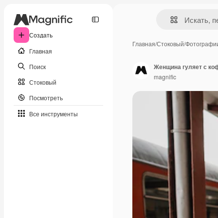
Создать
Главная
/
Стоковый
/
Фотографи
Главная
Поиск
Женщина гуляет с коф
magnific
Стоковый
Посмотреть
Все инструменты