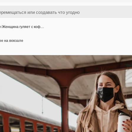
и
/
Женщина гуляет с коф…
е на вокзале