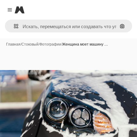
Magnific
Close menu
Поиск 
Главная
/
Стоковый
/
Фотографии
/
Женщина моет машину …