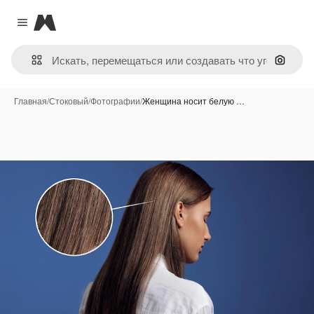
Magnific
Close menu
Поиск 
Главная
/
Стоковый
/
Фотографии
/
Женщина носит белую …