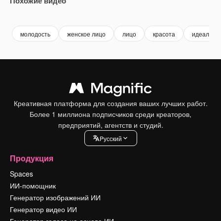
Похожие видео
Premium
Premium
Premium
Premium
молодость
женское лицо
лицо
красота
идеальна
Креативная платформа для создания ваших лучших работ.
Более 1 миллиона подписчиков среди креаторов,
предприятий, агентств и студий.
Pусский
Продукция
Spaces
ИИ-помощник
Генератор изображений ИИ
Генератор видео ИИ