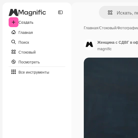
Создать
Главная
/
Стоковый
/
Фотографи
Главная
Поиск
Женщина с СДВГ в оф
magnific
Стоковый
Посмотреть
Все инструменты