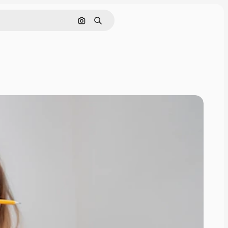
Поиск по изображению
Поиск