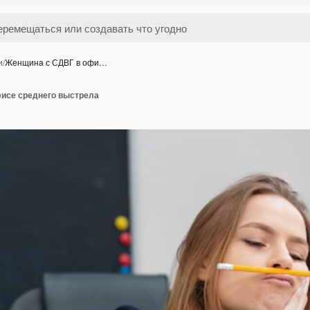
и
/
Женщина с СДВГ в офи…
исе среднего выстрела