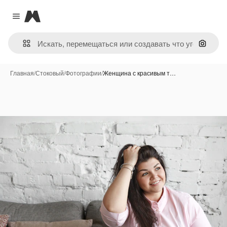
Magnific
Close menu
Поиск 
Главная
/
Стоковый
/
Фотографии
/
Женщина с красивым т…