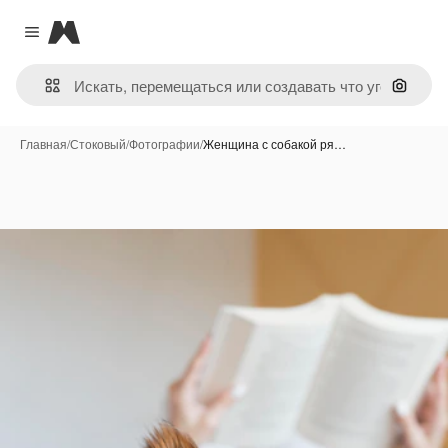
Magnific
Close menu
Поиск 
Главная
/
Стоковый
/
Фотографии
/
Женщина с собакой ря…