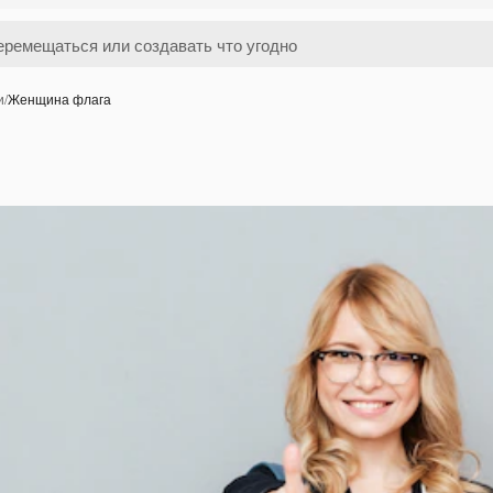
и
/
Женщина флага