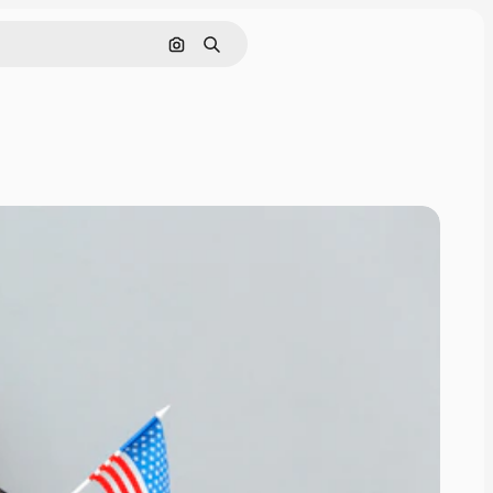
Поиск по изображению
Поиск