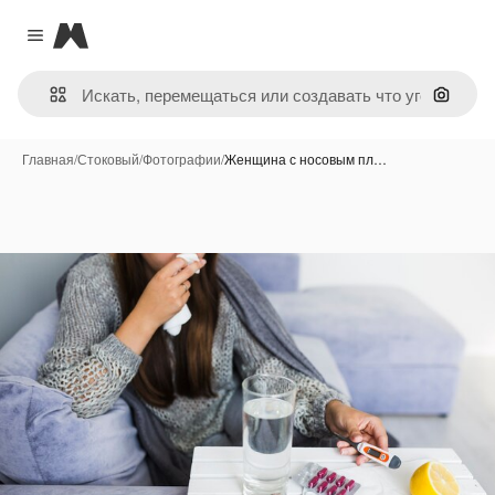
Magnific
Close menu
Поиск 
Главная
/
Стоковый
/
Фотографии
/
Женщина с носовым пл…