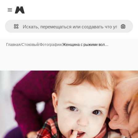
Magnific
Close menu
Поиск 
Главная
/
Стоковый
/
Фотографии
/
Женщина с рыжими вол…