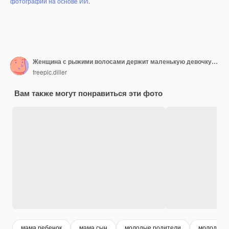
фотографий на основе ИИ
.
Женщина с рыжими волосами держит маленькую девочку в клетчатой рубашке
freepic.diller
Вам также могут понравиться эти фото
мама ребенок
мама сын
молодые родители
молодая 