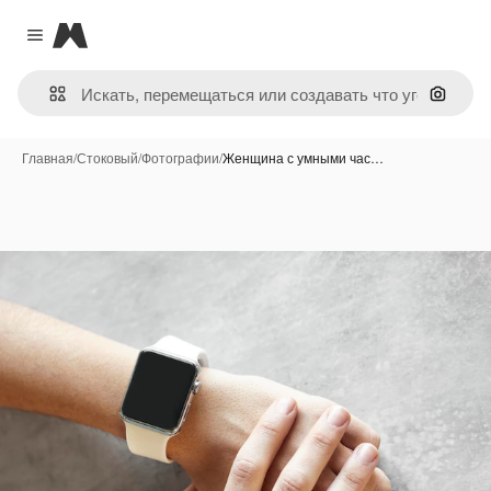
Magnific
Close menu
Поиск 
Главная
/
Стоковый
/
Фотографии
/
Женщина с умными час…