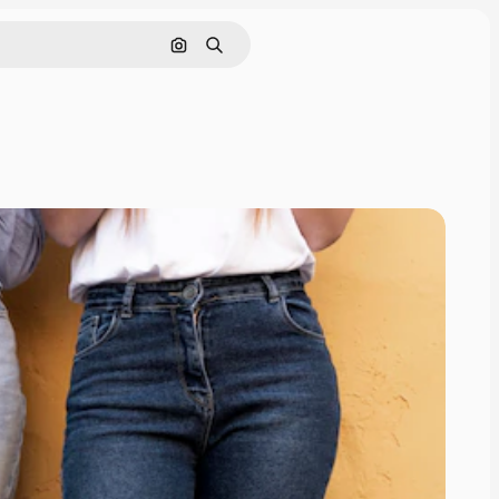
Поиск по изображению
Поиск