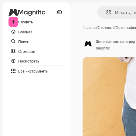
Создать
Главная
/
Стоковый
/
Фотографи
Главная
Поиск
Женские ножки перед
magnific
Стоковый
Посмотреть
Все инструменты