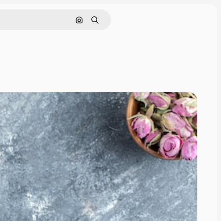
Поиск по изображению
Поиск