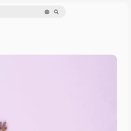
Поиск по изображению
Поиск