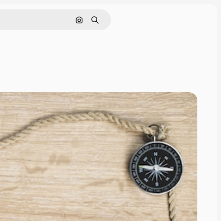
Поиск по изображению
Поиск