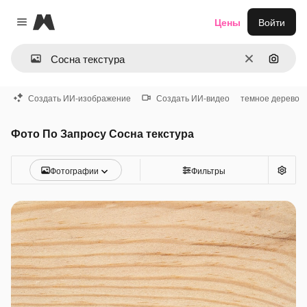
Magnific
Цены
Войти
Close menu
Очистить
Поиск 
Создать ИИ-изображение
Создать ИИ-видео
темное дерево
Фото По Запросу Сосна текстура
Фотографии
Фильтры