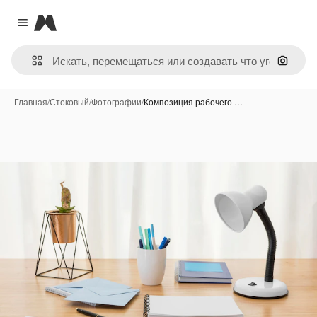
Magnific
Close menu
Поиск 
Главная
/
Стоковый
/
Фотографии
/
Композиция рабочего …