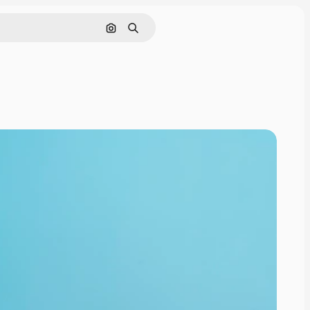
Поиск по изображению
Поиск