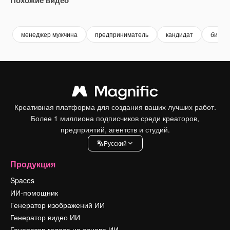
Premium
Premium
Premium
Premium
менеджер мужчина
предприниматель
кандидат
бизнес
Креативная платформа для создания ваших лучших работ.
Более 1 миллиона подписчиков среди креаторов,
предприятий, агентств и студий.
Pусский
Продукция
Spaces
ИИ-помощник
Генератор изображений ИИ
Генератор видео ИИ
Генератор голоса на основе ИИ