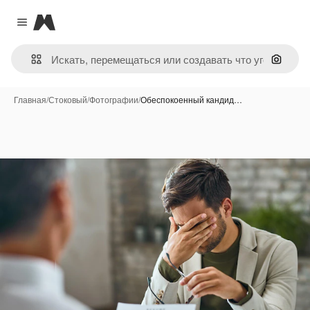
Magnific
Close menu
Поиск 
Главная
/
Стоковый
/
Фотографии
/
Обеспокоенный кандид…