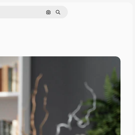
Поиск по изображению
Поиск