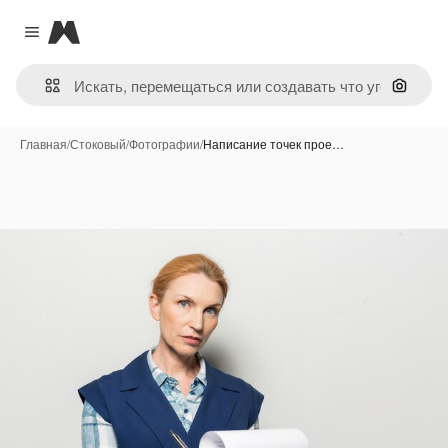
Magnific
Close menu
Поиск 
Главная
/
Стоковый
/
Фотографии
/
Написание точек прое…