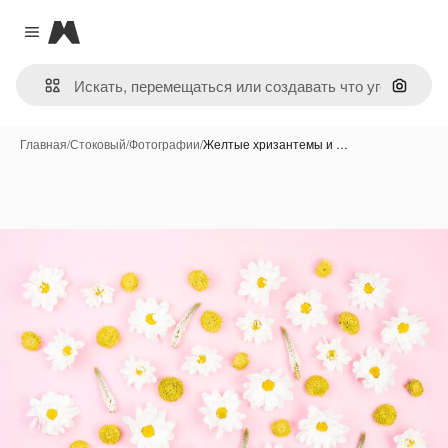
Magnific
Close menu
Поиск 
Главная
/
Стоковый
/
Фотографии
/
Желтые хризантемы и …