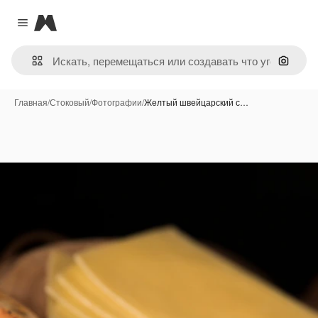
Magnific
Close menu
Поиск 
Главная
/
Стоковый
/
Фотографии
/
Желтый швейцарский с…