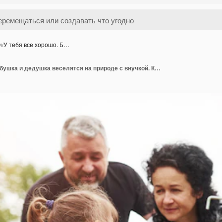
и
/
У тебя все хорошо. Б…
У тебя все хорошо. Бабушка и дедушка веселятся на природе с внучкой. Концепция живописи