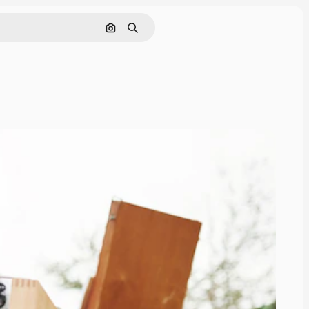
Поиск по изображению
Поиск