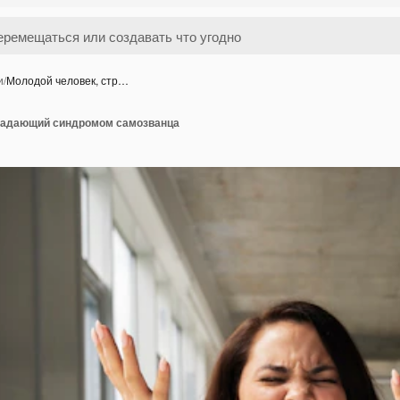
и
/
Молодой человек, стр…
радающий синдромом самозванца