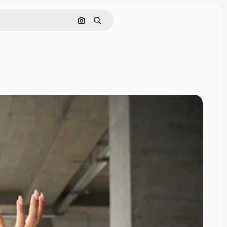
Поиск по изображению
Поиск