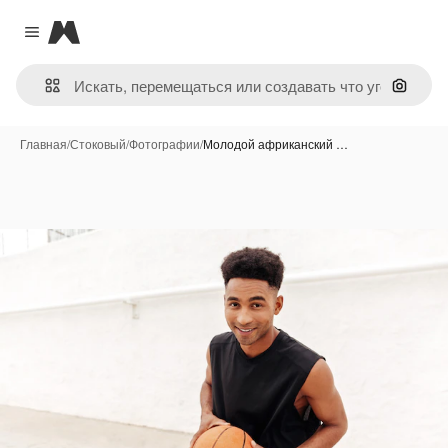
Magnific
Close menu
Поиск 
Главная
/
Стоковый
/
Фотографии
/
Молодой африканский …