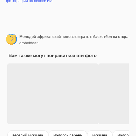
фотографий на основе ИИ
.
Молодой африканский человек играть в баскетбол на открытом воздухе.
drobotdean
Вам также могут понравиться эти фото
веселый мужчина
молодой парень
мужчина
молодой 