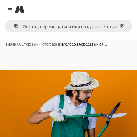
Magnific
Close menu
Поиск 
Главная
/
Стоковый
/
Фотографии
/
Молодой бородатый са…