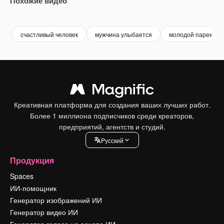
Похожие видео
Premium
Premium
Premium
Premium
счастливый человек
мужчина улыбается
молодой парень
Креативная платформа для создания ваших лучших работ.
Более 1 миллиона подписчиков среди креаторов,
предприятий, агентств и студий.
Pусский
Продукция
Spaces
ИИ-помощник
Генератор изображений ИИ
Генератор видео ИИ