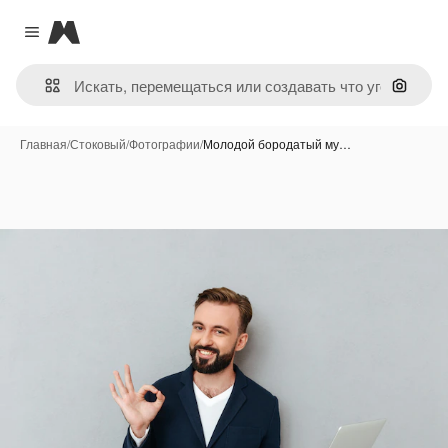
Magnific
Close menu
Поиск 
Главная
/
Стоковый
/
Фотографии
/
Молодой бородатый му…