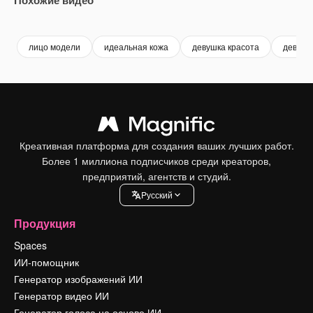
Premium
Premium
Premium
Premium
лицо модели
идеальная кожа
девушка красота
девушк
Креативная платформа для создания ваших лучших работ.
Более 1 миллиона подписчиков среди креаторов,
предприятий, агентств и студий.
Pусский
Продукция
Spaces
ИИ-помощник
Генератор изображений ИИ
Генератор видео ИИ
Генератор голоса на основе ИИ