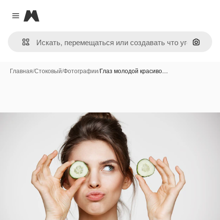
Magnific
Close menu
Поиск 
Главная
/
Стоковый
/
Фотографии
/
Глаз молодой красиво…