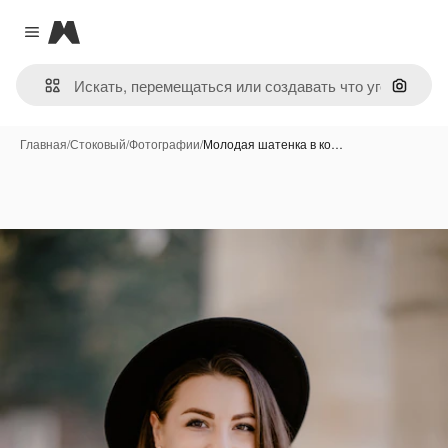
Magnific
Close menu
Поиск 
Главная
/
Стоковый
/
Фотографии
/
Молодая шатенка в ко…