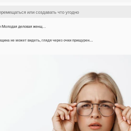
и
/
Молодая деловая женщ…
Молодая деловая женщина не может видеть, глядя через очки прищуренными глазами, не может что-то прочитать, стоя на белом