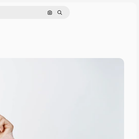
Поиск по изображению
Поиск