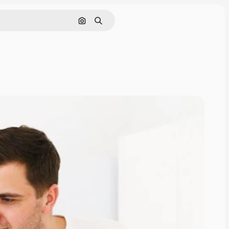
Поиск по изображению
Поиск