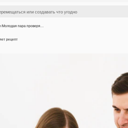
и
/
Молодая пара проверя…
яет рецепт